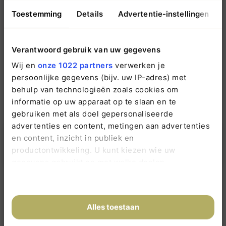
Toestemming
Details
Advertentie-instellingen
Verantwoord gebruik van uw gegevens
Wij gebruiken deze gegevens enkel om contact met u op te nemen.
Meer informatie
kunt u nalezen in onze
Privacy-verklaring
.
Wij en
onze 1022 partners
verwerken je
persoonlijke gegevens (bijv. uw IP-adres) met
behulp van technologieën zoals cookies om
informatie op uw apparaat op te slaan en te
gebruiken met als doel gepersonaliseerde
advertenties en content, metingen aan advertenties
Overlijden melden • 24 uur per dag:
en content, inzicht in publiek en
088 1198 200
productontwikkeling. U kunt kiezen wie uw
gegevens gebruikt en met welke doelen.
Als u het toestaat, willen we ook graag:
Neem gerust contact op wanneer u vragen
Informatie verzamelen over uw geografische
Alles toestaan
heeft. Wij staan voor u klaar.
locatie, die tot een paar meter nauwkeurig kan
zijn