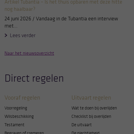
Artikel Tubantia – Is het thuis opbaren met deze hitte
precies. Let op: noodzakelijke cookies kunt u niet
nog haalbaar?
uitzetten. Die zijn namelijk nodig voor een goede
werking van de website. U kunt uw keuzes altijd
24 juni 2026 / Vandaag in de Tubantia een interview
aanpassen door linksonder op cookie-instellingen te
met…
klikken.
Lees verder
Naar het nieuwsoverzicht
Direct regelen
Vooraf regelen
Uitvaart regelen
Voorregeling
Wat te doen bij overlijden
Wilsbeschikking
Checklist bij overlijden
Testament
De uitvaart
Begraven of cremeren
De plechtigheid