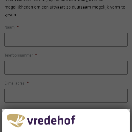
mogelijkheden om een uitvaart zo duurzaam mogelijk vorm te
geven.
Naam
*
Telefoonnummer
*
E-mailadres
*
Vraag / opmerking
*