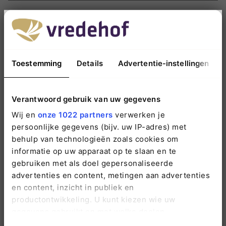
E-mailadres
*
Toestemming
Details
Advertentie-instellingen
Vraag / opmerking
*
Verantwoord gebruik van uw gegevens
Wij en
onze 1022 partners
verwerken je
persoonlijke gegevens (bijv. uw IP-adres) met
behulp van technologieën zoals cookies om
Wij gebruiken deze gegevens enkel om contact met u op te nemen.
Meer informatie
informatie op uw apparaat op te slaan en te
kunt u nalezen in onze
Privacy-verklaring
.
gebruiken met als doel gepersonaliseerde
advertenties en content, metingen aan advertenties
en content, inzicht in publiek en
productontwikkeling. U kunt kiezen wie uw
gegevens gebruikt en met welke doelen.