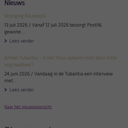
Nieuws
om hiermee te proberen onze website te verbeteren.
Wijziging Rouwpost
Hieronder kunt u aangeven of u toestemming geeft
voor het plaatsen van cookies en zo ja, waarvoor
13 juli 2026 / Vanaf 12 juli 2026 bezorgt PostNL
precies. Let op: noodzakelijke cookies kunt u niet
gewone…
uitzetten. Die zijn namelijk nodig voor een goede
Lees verder
werking van de website. U kunt uw keuzes altijd
aanpassen door linksonder op cookie-instellingen te
Artikel Tubantia – Is het thuis opbaren met deze hitte
klikken.
nog haalbaar?
24 juni 2026 / Vandaag in de Tubantia een interview
met…
Lees verder
Naar het nieuwsoverzicht