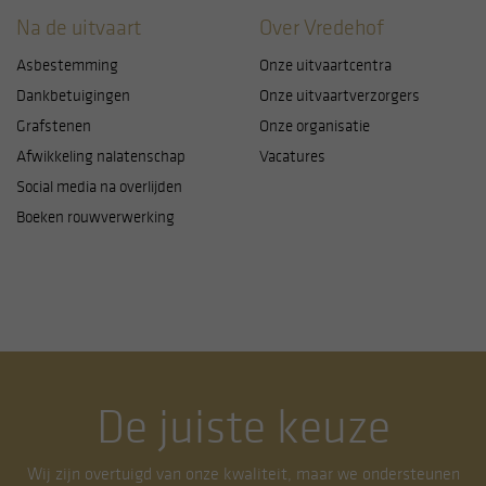
Na de uitvaart
Over Vredehof
Asbestemming
Onze uitvaartcentra
Dankbetuigingen
Onze uitvaartverzorgers
Grafstenen
Onze organisatie
Afwikkeling nalatenschap
Vacatures
Social media na overlijden
Boeken rouwverwerking
De juiste keuze
Wij zijn overtuigd van onze kwaliteit, maar we ondersteunen