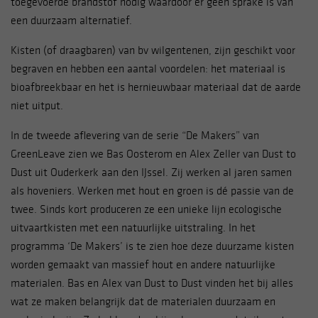
toegevoerde brandstof nodig waardoor er geen sprake is van
een duurzaam alternatief.
Kisten (of draagbaren) van bv wilgentenen, zijn geschikt voor
begraven en hebben een aantal voordelen: het materiaal is
bioafbreekbaar en het is hernieuwbaar materiaal dat de aarde
niet uitput.
In de tweede aflevering van de serie “De Makers” van
GreenLeave zien we Bas Oosterom en Alex Zeller van Dust to
Dust uit Ouderkerk aan den IJssel. Zij werken al jaren samen
als hoveniers. Werken met hout en groen is dé passie van de
twee. Sinds kort produceren ze een unieke lijn ecologische
uitvaartkisten met een natuurlijke uitstraling. In het
programma ‘De Makers’ is te zien hoe deze duurzame kisten
worden gemaakt van massief hout en andere natuurlijke
materialen. Bas en Alex van Dust to Dust vinden het bij alles
wat ze maken belangrijk dat de materialen duurzaam en