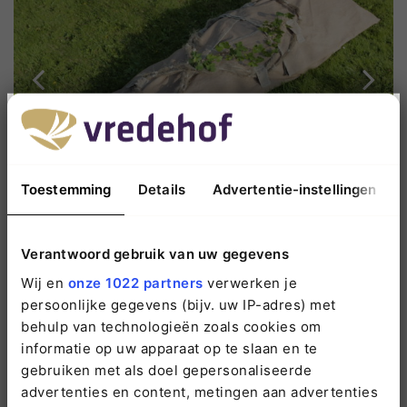
Toestemming
Details
Advertentie-instellingen
Verantwoord gebruik van uw gegevens
Wij en
onze 1022 partners
verwerken je
Contactformulier Duurzame Uitvaart
persoonlijke gegevens (bijv. uw IP-adres) met
behulp van technologieën zoals cookies om
Neem contact met mij op. Ik heb een vraag over de
informatie op uw apparaat op te slaan en te
mogelijkheden om een uitvaart zo duurzaam mogelijk vorm te
gebruiken met als doel gepersonaliseerde
geven.
advertenties en content, metingen aan advertenties