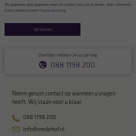
Wij gebruiken deze gegevens enkel om contact met u op te nemen.
Meer informatie
Cookies zijn kleine bestandjes die een website
kunt u nalezen in onze
Privacy-verklaring
.
opslaat op uw computer, tablet of telefoon. Hiermee
kunnen wij en derde partijen gegevens verwerken
om hiermee te proberen onze website te verbeteren.
Hieronder kunt u aangeven of u toestemming geeft
voor het plaatsen van cookies en zo ja, waarvoor
Overlijden melden • 24 uur per dag:
precies. Let op: noodzakelijke cookies kunt u niet
088 1198 200
uitzetten. Die zijn namelijk nodig voor een goede
werking van de website. U kunt uw keuzes altijd
aanpassen door linksonder op cookie-instellingen te
klikken.
Neem gerust contact op wanneer u vragen
heeft. Wij staan voor u klaar.
088 1198 200
info@vredehof.nl