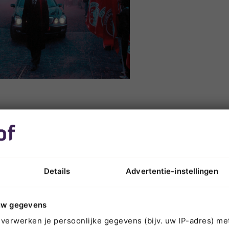
aartcentra Vredehof
of beschikt over eigen
uitvaartcentra in Twente, Salland en de Acht
 zijn we niet afhankelijk van andere partijen, dus de afscheidslocatie
kbaar wanneer u wilt.
Details
Advertentie-instellingen
ismakingsgesprek Vredehof
edehof de uitvaart van u of uw dierbare verzorgen? Graag nodigen w
uw gegevens
uit voor een
kennismakingsgesprek
. Vooraf de wensen bespreken ont
verwerken je persoonlijke gegevens (bijv. uw IP-adres) me
nabestaanden met zorgen.