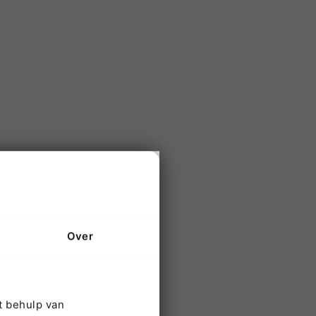
erhoek
.
s zijn
Over
ij u
last u
t behulp van