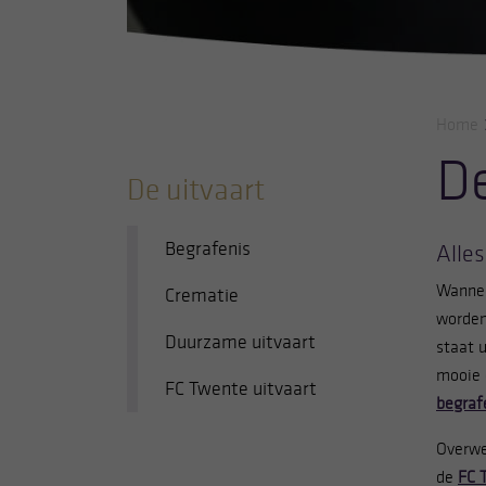
Home
De
De uitvaart
Begrafenis
Alles
Wannee
Crematie
worden
Duurzame uitvaart
staat 
mooie 
FC Twente uitvaart
begraf
Overwe
de
FC 