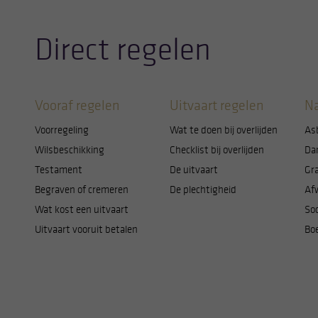
Direct regelen
Vooraf regelen
Uitvaart regelen
Na
Voorregeling
Wat te doen bij overlijden
As
Wilsbeschikking
Checklist bij overlijden
Da
Testament
De uitvaart
Gr
Begraven of cremeren
De plechtigheid
Af
Wat kost een uitvaart
Soc
Uitvaart vooruit betalen
Bo