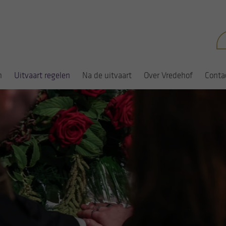
Zo
na
n
Uitvaart regelen
Na de uitvaart
Over Vredehof
Conta