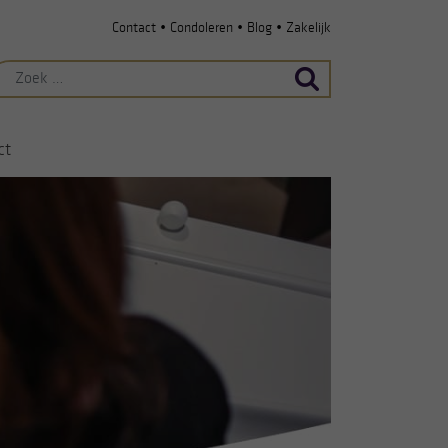
•
•
•
Contact
Condoleren
Blog
Zakelijk
ek
ar:
ct