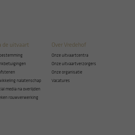
 de uitvaart
Over Vredehof
bestemming
Onze uitvaartcentra
nkbetuigingen
Onze uitvaartverzorgers
afstenen
Onze organisatie
wikkeling nalatenschap
Vacatures
ial media na overlijden
eken rouwverwerking