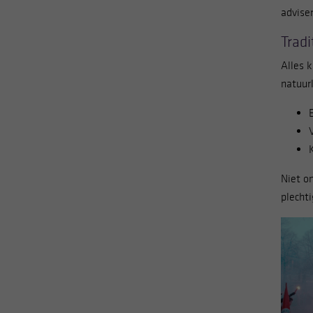
advise
Trad
Alles k
natuur
Niet o
plecht