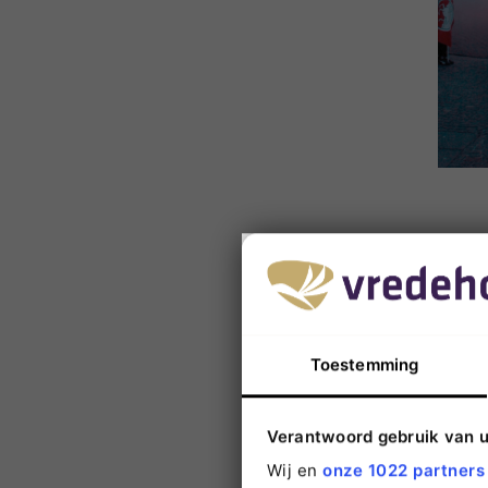
Uitv
Vredeh
Hierbij
beschi
Toestemming
Kenn
Mag Vr
Verantwoord gebruik van 
eerst 
Wij en
onze 1022 partners
of uw 