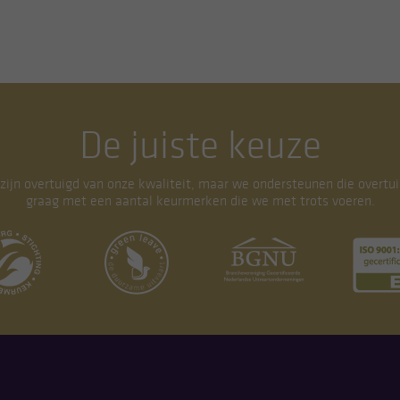
De juiste keuze
 zijn overtuigd van onze kwaliteit, maar we ondersteunen die overtui
graag met een aantal keurmerken die we met trots voeren.