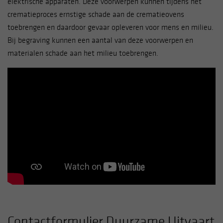
elektrische apparaten. Deze voorwerpen kunnen tijdens het
crematieproces ernstige schade aan de crematieovens
toebrengen en daardoor gevaar opleveren voor mens en milieu.
Bij begraving kunnen een aantal van deze voorwerpen en
materialen schade aan het milieu toebrengen.
Contactformulier Duurzame Uitvaart