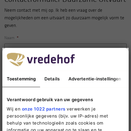
Neem contact met mij op. Ik heb een vraag over de
mogelijkheden om een uitvaart zo duurzaam mogelijk vorm te
geven.
Naam
*
Telefoonnummer
*
Toestemming
Details
Advertentie-instellingen
E-mailadres
*
Verantwoord gebruik van uw gegevens
Wij en
onze 1022 partners
verwerken je
persoonlijke gegevens (bijv. uw IP-adres) met
Vraag / opmerking
*
behulp van technologieën zoals cookies om
informatie op uw apparaat op te slaan en te