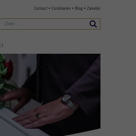
•
•
•
Contact
Condoleren
Blog
Zakelijk
ek
ar:
ct