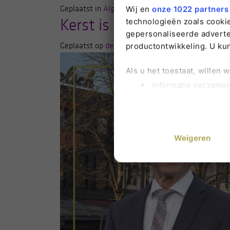
Geplaatst in
Algemeen
Wij en
onze 1022 partners
Kerst is het feest van het 
technologieën zoals cookie
gepersonaliseerde adverten
Geplaatst op
december 14, 2022
(december 14, 20
productontwikkeling. U ku
Als u het toestaat, willen 
Informatie verzamel
Uw apparaat identif
Lees meer over hoe uw per
U kunt uw toestemming op 
Weigeren
Om u de best mogelijke erv
zijn kleine bestandjes die
partijen gegevens verwerk
Hieronder kunt u aangeven 
op: noodzakelijke cookies 
U kunt uw keuzes altijd aa