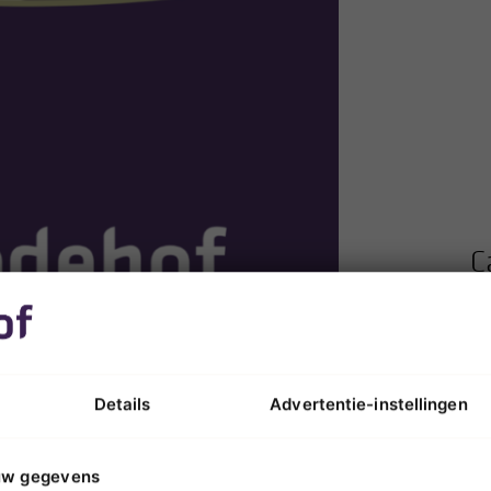
C
 is op een van de meest kwetsbare momenten van je leven.
 je gesterkt en weet dat je kunt vertrouwen op de mensen om
et een goed gevoel. Welkom bij Vredehof. […]
Details
Advertentie-instellingen
uw gegevens