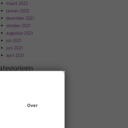
maart 2022
januari 2022
december 2021
oktober 2021
augustus 2021
juli 2021
juni 2021
april 2021
ategorieën
Autoriteit
Etiquette
Daadkracht
Empathie
Over
Praktisch
Algemeen