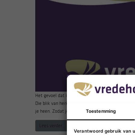
Het gevoel dat iemand naast je staat en dichtbij
Die blik van herkenning, het komt goed. Je voelt
je heen. Zodat je uiteindelijk kunt terugkijken m
Toestemming
from Vredehof. Vertrouwd dichtbij.
Lees verder…
Verantwoord gebruik van 