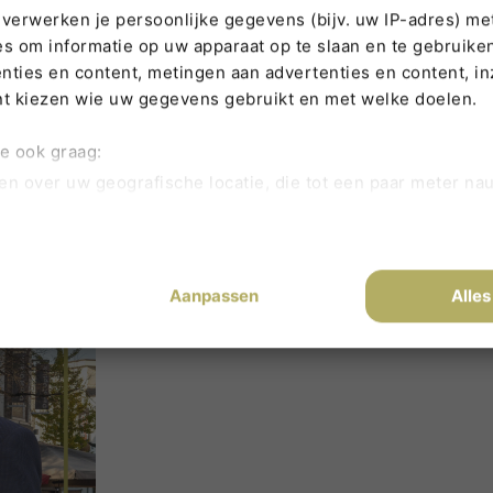
M
verwerken je persoonlijke gegevens (bijv. uw IP-adres) me
licht,
s om informatie op uw apparaat op te slaan en te gebruiken
ties en content, metingen aan advertenties en content, inz
22)
door
Miriam Leussink
nt kiezen wie uw gegevens gebruikt en met welke doelen.
we ook graag:
en over uw geografische locatie, die tot een paar meter na
iceren door het actief te scannen op specifieke eigenschapp
soonlijke gegevens worden verwerkt en stel uw voorkeure
elk moment wijzigen of intrekken in de Cookieverklaring.
Aanpassen
Alles
aring te bieden op onze website, gebruiken wij en derde p
 een website opslaat op uw computer, tablet of telefoon. H
en om hiermee te proberen onze website te verbeteren.
of u toestemming geeft voor het plaatsen van cookies en zo
kunt u niet uitzetten. Die zijn namelijk nodig voor een goe
npassen door linksonder op cookie-instellingen te klikken.