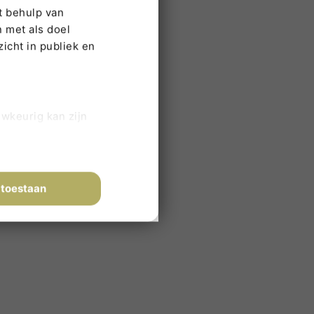
eta
t behulp van
 met als doel
Login
icht in publiek en
Vermeldingen feed
Reacties feed
WordPress.org
uwkeurig kan zijn
en (fingerprinting)
n in het
detailgedeelte
in.
 toestaan
artijen cookies. Cookies
iermee kunnen wij en derde
 ja, waarvoor precies. Let
de werking van de website.