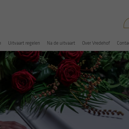
Zo
na
n
Uitvaart regelen
Na de uitvaart
Over Vredehof
Conta