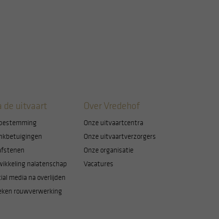
 de uitvaart
Over Vredehof
bestemming
Onze uitvaartcentra
nkbetuigingen
Onze uitvaartverzorgers
afstenen
Onze organisatie
wikkeling nalatenschap
Vacatures
ial media na overlijden
eken rouwverwerking