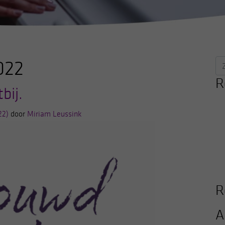
022
Zo
naa
R
bij.
22)
door
Miriam Leussink
R
A