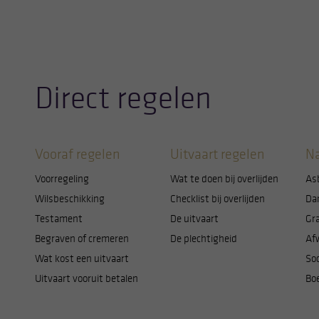
Direct regelen
Vooraf regelen
Uitvaart regelen
Na
Voorregeling
Wat te doen bij overlijden
As
Wilsbeschikking
Checklist bij overlijden
Da
Testament
De uitvaart
Gr
Begraven of cremeren
De plechtigheid
Af
Wat kost een uitvaart
Soc
Uitvaart vooruit betalen
Bo