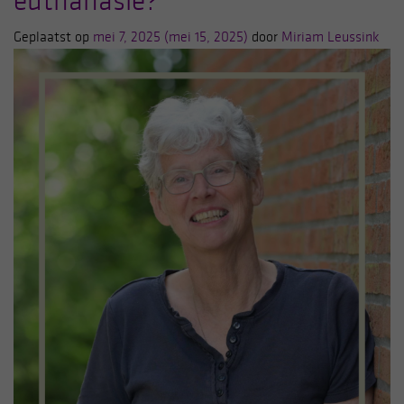
euthanasie?
Geplaatst op
mei 7, 2025
(mei 15, 2025)
door
Miriam Leussink