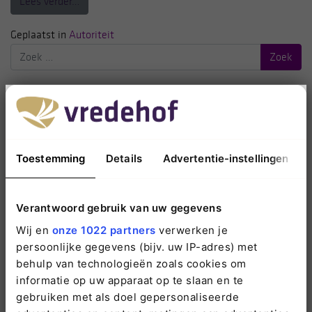
from Palliatieve sedatie of euthanasie?
Lees verder…
Geplaatst in
Autoriteit
Zoek
naar:
Recente berichten
We hebben verhalen nodig om te geloven dat we iets
kunnen veranderen
Verduurzaming blijft een ketenvraagstuk
Toestemming
Details
Advertentie-instellingen
Vertrouwen
Ruimte voor wat echt telt.
Verantwoord gebruik van uw gegevens
Stel de vragen …
Wij en
onze 1022 partners
verwerken je
Recente reacties
persoonlijke gegevens (bijv. uw IP-adres) met
behulp van technologieën zoals cookies om
Archieven
informatie op uw apparaat op te slaan en te
gebruiken met als doel gepersonaliseerde
april 2026