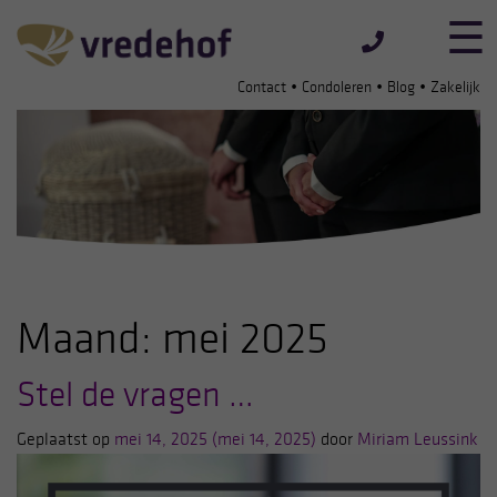
•
•
•
Contact
Condoleren
Blog
Zakelijk
Maand:
mei 2025
Stel de vragen …
Geplaatst op
mei 14, 2025
(mei 14, 2025)
door
Miriam Leussink