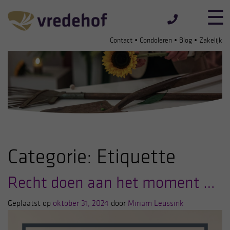
•
•
•
Contact
Condoleren
Blog
Zakelijk
Categorie:
Etiquette
Recht doen aan het moment …
Geplaatst op
oktober 31, 2024
door
Miriam Leussink