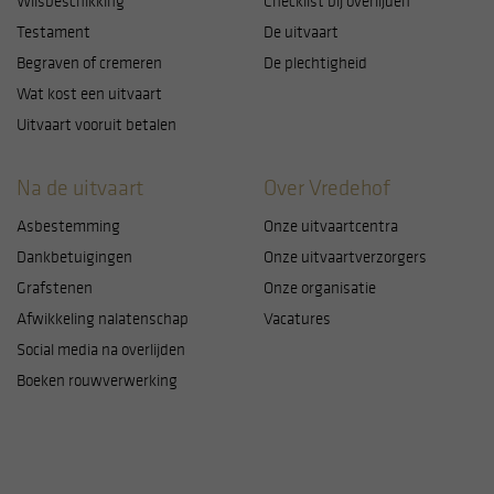
Wilsbeschikking
Checklist bij overlijden
Testament
De uitvaart
Begraven of cremeren
De plechtigheid
Wat kost een uitvaart
Uitvaart vooruit betalen
Na de uitvaart
Over Vredehof
Asbestemming
Onze uitvaartcentra
Dankbetuigingen
Onze uitvaartverzorgers
Grafstenen
Onze organisatie
Afwikkeling nalatenschap
Vacatures
Social media na overlijden
Boeken rouwverwerking