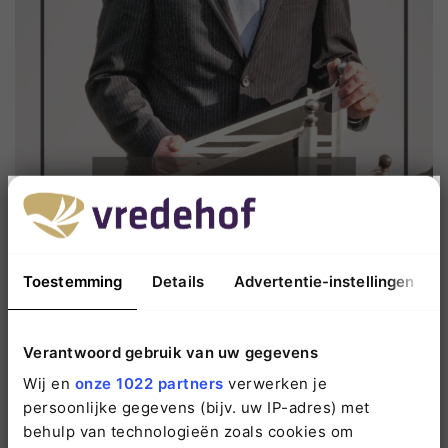
Toestemming
Details
Advertentie-instellingen
Verantwoord gebruik van uw gegevens
Waar je afscheid van neemt, krijg je nooit meer terug. Wat rest
Wij en
onze 1022 partners
verwerken je
zijn herinneringen. Zo is het ook met tradities en rituelen in de
persoonlijke gegevens (bijv. uw IP-adres) met
uitvaartbranche. Pedro Swier, algemeen directeur van Vredehof,
behulp van technologieën zoals cookies om