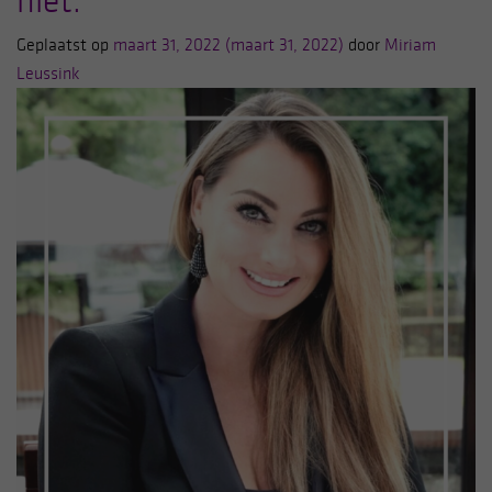
niet.
Geplaatst op
maart 31, 2022
(maart 31, 2022)
door
Miriam
Leussink