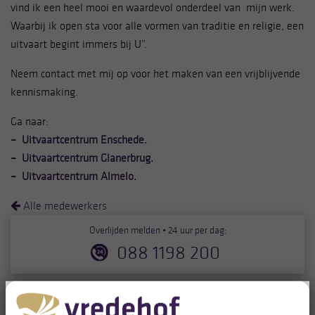
vind ik een heel mooi en waardevol onderdeel van mijn werk.
Waarbij ik open sta voor alle vormen van traditie en religie, een
uitvaart begint immers bij U”.
Neem contact met mij op voor het maken van een vrijblijvende
kennismaking.
Ga naar:
–
Uitvaartcentrum Enschede
.
–
Uitvaartcentrum Glanerbrug
.
–
Uitvaartcentrum Almelo
.
Alle medewerkers
Overlijden melden • 24 uur per dag:
088 1198 200