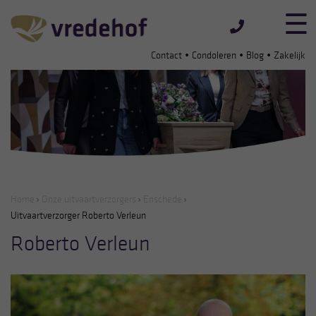
•
•
•
Contact
Condoleren
Blog
Zakelijk
Home
Onze uitvaartverzorgers
Enschede
Uitvaartverzorger Roberto Verleun
Roberto Verleun