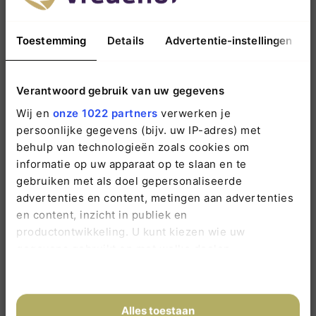
Neem gerust contact op wanneer u vragen
heeft. Wij staan voor u klaar.
Toestemming
Details
Advertentie-instellingen
088 1198 200
info@vredehof.nl
Verantwoord gebruik van uw gegevens
Wij en
onze 1022 partners
verwerken je
persoonlijke gegevens (bijv. uw IP-adres) met
behulp van technologieën zoals cookies om
informatie op uw apparaat op te slaan en te
gebruiken met als doel gepersonaliseerde
advertenties en content, metingen aan advertenties
en content, inzicht in publiek en
Nieuws
productontwikkeling. U kunt kiezen wie uw
gegevens gebruikt en met welke doelen.
Wijziging Rouwpost
13 juli 2026 / Vanaf 12 juli 2026 bezorgt PostNL
Als u het toestaat, willen we ook graag:
gewone…
Informatie verzamelen over uw geografische
Alles toestaan