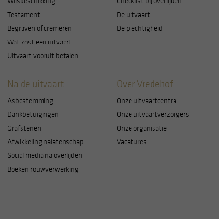
Wilsbeschikking
Checklist bij overlijden
voor het plaatsen van cookies en zo ja, waarvoor
Testament
De uitvaart
precies. Let op: noodzakelijke cookies kunt u niet
Begraven of cremeren
De plechtigheid
uitzetten. Die zijn namelijk nodig voor een goede
Wat kost een uitvaart
werking van de website. U kunt uw keuzes altijd
aanpassen door linksonder op cookie-instellingen te
Uitvaart vooruit betalen
klikken.
Na de uitvaart
Over Vredehof
Asbestemming
Onze uitvaartcentra
Dankbetuigingen
Onze uitvaartverzorgers
Grafstenen
Onze organisatie
Afwikkeling nalatenschap
Vacatures
Social media na overlijden
Boeken rouwverwerking