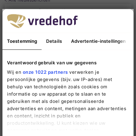
Overlijden melden • 24 uur per dag:
088 1198 200
Toestemming
Details
Advertentie-instellingen
Neem gerust contact op wanneer u vragen
heeft. Wij staan voor u klaar.
Verantwoord gebruik van uw gegevens
088 1198 200
Wij en
onze 1022 partners
verwerken je
persoonlijke gegevens (bijv. uw IP-adres) met
info@vredehof.nl
behulp van technologieën zoals cookies om
informatie op uw apparaat op te slaan en te
gebruiken met als doel gepersonaliseerde
advertenties en content, metingen aan advertenties
en content, inzicht in publiek en
productontwikkeling. U kunt kiezen wie uw
gegevens gebruikt en met welke doelen.