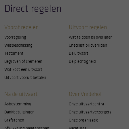
Direct regelen
om hiermee te proberen onze website te verbeteren.
Hieronder kunt u aangeven of u toestemming geeft
Vooraf regelen
Uitvaart regelen
voor het plaatsen van cookies en zo ja, waarvoor
precies. Let op: noodzakelijke cookies kunt u niet
Voorregeling
Wat te doen bij overlijden
uitzetten. Die zijn namelijk nodig voor een goede
Wilsbeschikking
Checklist bij overlijden
werking van de website. U kunt uw keuzes altijd
Testament
De uitvaart
aanpassen door linksonder op cookie-instellingen te
klikken.
Begraven of cremeren
De plechtigheid
Wat kost een uitvaart
Uitvaart vooruit betalen
Na de uitvaart
Over Vredehof
Asbestemming
Onze uitvaartcentra
Dankbetuigingen
Onze uitvaartverzorgers
Grafstenen
Onze organisatie
Afwikkeling nalatenschap
Vacatures