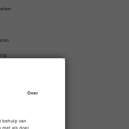
beheer
aties.
stig
Over
t behulp van
 met als doel