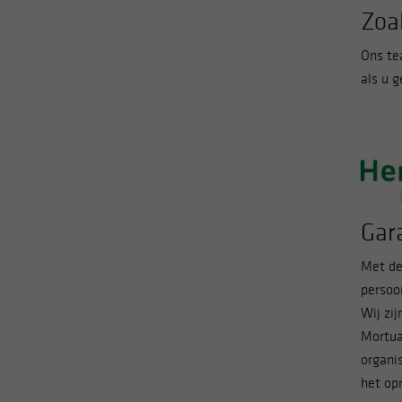
Zoa
Ons te
als u 
Gara
Met de
persoon
Wij zij
Mortua
organi
het opn