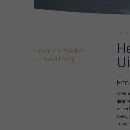
Home
H
Herman Bakker
Ui
Uitvaartzorg
Een
Welkom
decenn
respec
toewij
staan 