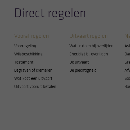
Direct regelen
Vooraf regelen
Uitvaart regelen
Na
Voorregeling
Wat te doen bij overlijden
As
Wilsbeschikking
Checklist bij overlijden
Da
Testament
De uitvaart
Gr
Begraven of cremeren
De plechtigheid
Af
Wat kost een uitvaart
Soc
Uitvaart vooruit betalen
Bo