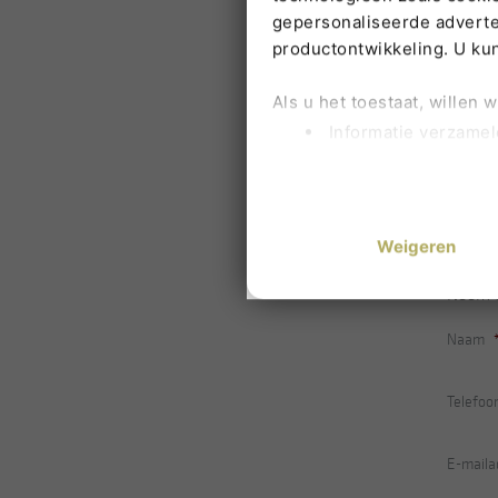
gepersonaliseerde adverten
productontwikkeling. U ku
Als u het toestaat, willen 
Informatie verzamel
Uw apparaat identif
Lees meer over hoe uw per
Herman
U kunt uw toestemming op 
Her
Weigeren
Om u de best mogelijke erv
Neem c
zijn kleine bestandjes die
partijen gegevens verwerk
Naam
Hieronder kunt u aangeven 
Telefo
op: noodzakelijke cookies 
U kunt uw keuzes altijd aa
E-maila