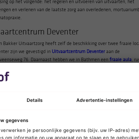
sing op het volgende: het regelen en uitvoeren van uitvaarten, het
engen en verlenen van de laatste zorg aan overledenen, mortuarium
natopraxie.
vaartcentrum Deventer
 Bakker Uitvaartzorg heeft zelf de beschikking over twee fraaie loc
enter zijn we gevestigd in
Uitvaartcentrum Deventer
aan de
veenseweg 76. Daarnaast hebben we in Bathmen een
fraaie aula
, ru
n naast de Begraafplaats.
Details
Advertentie-instellingen
uw gegevens
verwerken je persoonlijke gegevens (bijv. uw IP-adres) me
s om informatie op uw apparaat op te slaan en te gebruiken