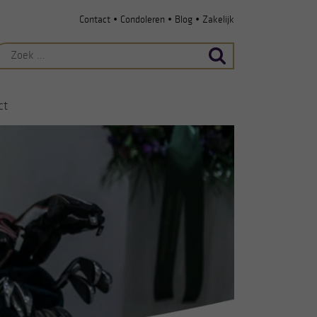
•
•
•
Contact
Condoleren
Blog
Zakelijk
ek
ar:
ct