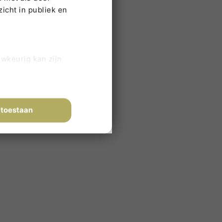
icht in publiek en
uwkeurig kan zijn
en (fingerprinting)
n in het
detailgedeelte
in.
zorging
 toestaan
artijen cookies. Cookies
iermee kunnen wij en derde
 ja, waarvoor precies. Let
de werking van de website.