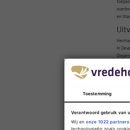
toepas
overbr
en tha
Uit
Herman
In Dev
Diepen
gelege
Toestemming
Verantwoord gebruik van 
Wij en
onze 1022 partners
technologieën zoals cookie