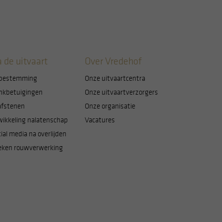
 de uitvaart
Over Vredehof
bestemming
Onze uitvaartcentra
nkbetuigingen
Onze uitvaartverzorgers
afstenen
Onze organisatie
wikkeling nalatenschap
Vacatures
ial media na overlijden
eken rouwverwerking