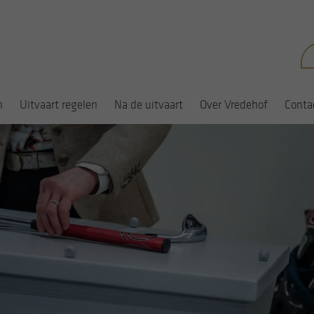
Zo
na
n
Uitvaart regelen
Na de uitvaart
Over Vredehof
Conta