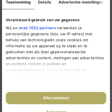
Toestemming
Details
Advertentie-instellingen
info@vredehof.nl
Verantwoord gebruik van uw gegevens
Wij en
onze 1022 partners
verwerken je
persoonlijke gegevens (bijv. uw IP-adres) met
behulp van technologieën zoals cookies om
informatie op uw apparaat op te slaan en te
gebruiken met als doel gepersonaliseerde
Nieuws
advertenties en content, metingen aan advertenties
en content, inzicht in publiek en
Wijziging Rouwpost
productontwikkeling. U kunt kiezen wie uw
13 juli 2026 / Vanaf 12 juli 2026 bezorgt PostNL
gegevens gebruikt en met welke doelen.
gewone…
Als u het toestaat, willen we ook graag:
Lees verder
Informatie verzamelen over uw geografische
Alles toestaan
locatie, die tot een paar meter nauwkeurig kan
Artikel Tubantia – Is het thuis opbaren met deze hitte
zijn
nog haalbaar?
Aanpassen