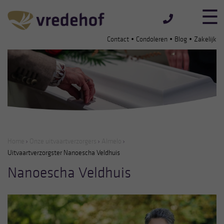
•
•
•
Contact
Condoleren
Blog
Zakelijk
Home
Onze uitvaartverzorgers
Almelo
Uitvaartverzorgster Nanoescha Veldhuis
Nanoescha Veldhuis