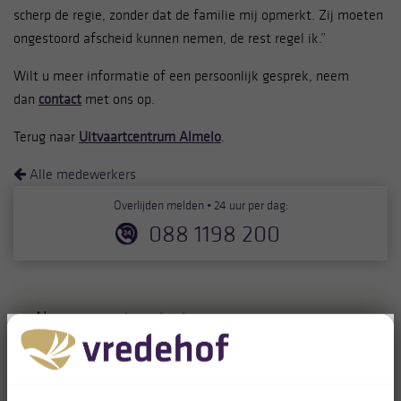
scherp de regie, zonder dat de familie mij opmerkt. Zij moeten
ongestoord afscheid kunnen nemen, de rest regel ik.”
Wilt u meer informatie of een persoonlijk gesprek, neem
dan
contact
met ons op.
Terug naar
Uitvaartcentrum Almelo
.
Alle medewerkers
Overlijden melden • 24 uur per dag:
088 1198 200
Neem gerust contact op wanneer u vragen
heeft. Wij staan voor u klaar.
088 1198 200