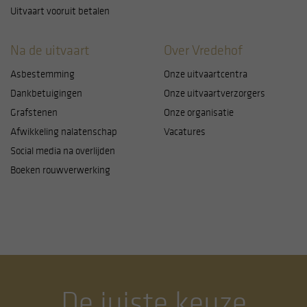
uitzetten. Die zijn namelijk nodig voor een goede
Uitvaart vooruit betalen
werking van de website. U kunt uw keuzes altijd
aanpassen door linksonder op cookie-instellingen te
Na de uitvaart
Over Vredehof
klikken.
Asbestemming
Onze uitvaartcentra
Dankbetuigingen
Onze uitvaartverzorgers
Grafstenen
Onze organisatie
Afwikkeling nalatenschap
Vacatures
Social media na overlijden
Boeken rouwverwerking
De juiste keuze