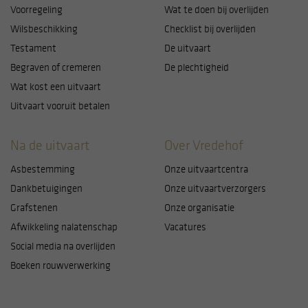
Hieronder kunt u aangeven of u toestemming geeft
Voorregeling
Wat te doen bij overlijden
voor het plaatsen van cookies en zo ja, waarvoor
Wilsbeschikking
Checklist bij overlijden
precies. Let op: noodzakelijke cookies kunt u niet
Testament
De uitvaart
uitzetten. Die zijn namelijk nodig voor een goede
Begraven of cremeren
De plechtigheid
werking van de website. U kunt uw keuzes altijd
Wat kost een uitvaart
aanpassen door linksonder op cookie-instellingen te
Uitvaart vooruit betalen
klikken.
Na de uitvaart
Over Vredehof
Asbestemming
Onze uitvaartcentra
Dankbetuigingen
Onze uitvaartverzorgers
Grafstenen
Onze organisatie
Afwikkeling nalatenschap
Vacatures
Social media na overlijden
Boeken rouwverwerking