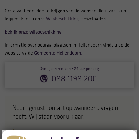
Om alvast een idee te krijgen van de wensen die u vast kunt
leggen, kunt u onze
Wilsbeschikking
downloaden.
Bekijk onze wilsbeschikking
Informatie over begraafplaatsen in Hellendoorn vindt u op de
website va de
Gemeente Hellendoorn.
Overlijden melden • 24 uur per dag:
088 1198 200
Neem gerust contact op wanneer u vragen
heeft. Wij staan voor u klaar.
088 1198 200