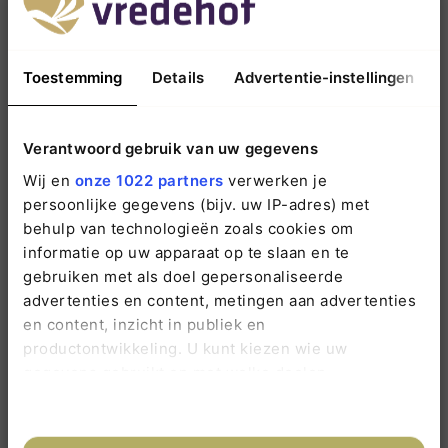
info@vredehof.nl
Toestemming
Details
Advertentie-instellingen
Adresgegevens:
Verantwoord gebruik van uw gegevens
Lokaal telefoonnummer:
Wij en
onze 1022 partners
verwerken je
0548-611660
persoonlijke gegevens (bijv. uw IP-adres) met
behulp van technologieën zoals cookies om
informatie op uw apparaat op te slaan en te
gebruiken met als doel gepersonaliseerde
advertenties en content, metingen aan advertenties
en content, inzicht in publiek en
productontwikkeling. U kunt kiezen wie uw
Nieuws
gegevens gebruikt en met welke doelen.
Wijziging Rouwpost
Als u het toestaat, willen we ook graag:
13 juli 2026 / Vanaf 12 juli 2026 bezorgt PostNL
Informatie verzamelen over uw geografische