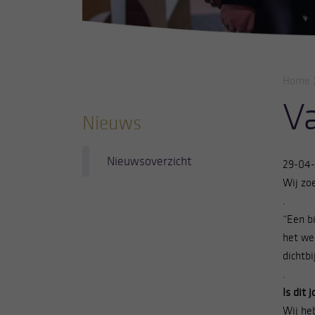
Home
V
Nieuws
Nieuwsoverzicht
29-04
Wij zo
.
“Een b
het we
dichtbi
.
Is dit
Wij he