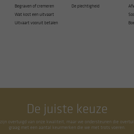
Begraven of cremeren
De plechtigheid
Af
Wat kost een uitvaart
Soc
Uitvaart vooruit betalen
Bo
De juiste keuze
 zijn overtuigd van onze kwaliteit, maar we ondersteunen die overtui
graag met een aantal keurmerken die we met trots voeren.