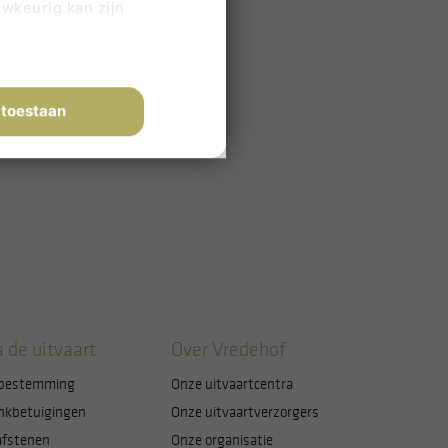
uwkeurig kan zijn
en (fingerprinting)
n in het
detailgedeelte
in.
 toestaan
artijen cookies. Cookies
iermee kunnen wij en derde
 ja, waarvoor precies. Let
de werking van de website.
 de uitvaart
Over Vredehof
bestemming
Onze uitvaartcentra
nkbetuigingen
Onze uitvaartverzorgers
afstenen
Onze organisatie