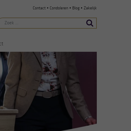
•
•
•
Contact
Condoleren
Blog
Zakelijk
ek
ar:
ct