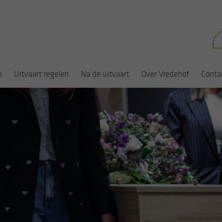
Zo
na
n
Uitvaart regelen
Na de uitvaart
Over Vredehof
Conta