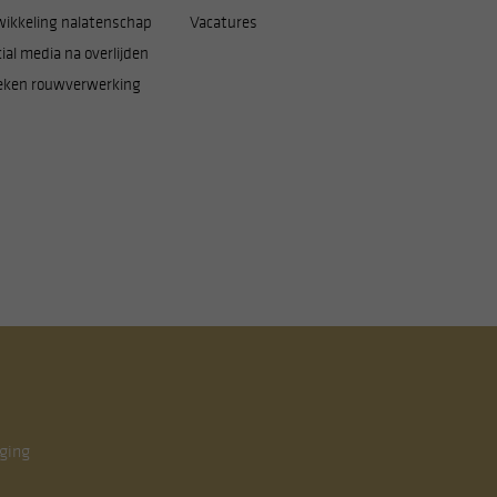
wikkeling nalatenschap
Vacatures
ial media na overlijden
eken rouwverwerking
ging