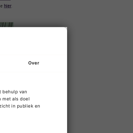
je
hier
.
Over
t behulp van
 met als doel
icht in publiek en