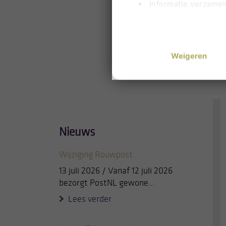
Informatie verzamel
Uw apparaat identif
Lees meer over hoe uw per
U kunt uw toestemming op 
< Alle
Weigeren
Om u de best mogelijke erv
zijn kleine bestandjes die
partijen gegevens verwerk
Hieronder kunt u aangeven 
op: noodzakelijke cookies 
Nieuws
U kunt uw keuzes altijd aa
Wijziging Rouwpost
13 juli 2026 / Vanaf 12 juli 2026
bezorgt PostNL gewone…
Lees verder