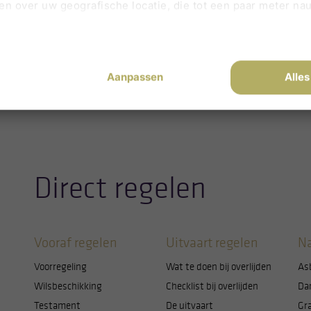
en over uw geografische locatie, die tot een paar meter na
iceren door het actief te scannen op specifieke eigenschapp
soonlijke gegevens worden verwerkt en stel uw voorkeure
elk moment wijzigen of intrekken in de Cookieverklaring.
 nieuwsberichten
Aanpassen
Alles
aring te bieden op onze website, gebruiken wij en derde p
 een website opslaat op uw computer, tablet of telefoon. H
en om hiermee te proberen onze website te verbeteren.
of u toestemming geeft voor het plaatsen van cookies en zo
kunt u niet uitzetten. Die zijn namelijk nodig voor een goe
Direct regelen
npassen door linksonder op cookie-instellingen te klikken.
Vooraf regelen
Uitvaart regelen
Na
Voorregeling
Wat te doen bij overlijden
As
Wilsbeschikking
Checklist bij overlijden
Da
Testament
De uitvaart
Gr