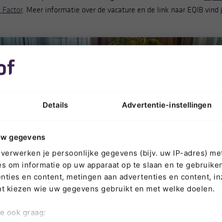
Factor
. Meer informatie over de vacature en de link naar EQIB vind 
Details
Advertentie-instellingen
uw gegevens
verwerken je persoonlijke gegevens (bijv. uw IP-adres) me
s om informatie op uw apparaat op te slaan en te gebruiken
ties en content, metingen aan advertenties en content, inz
nt kiezen wie uw gegevens gebruikt en met welke doelen.
we ook graag: