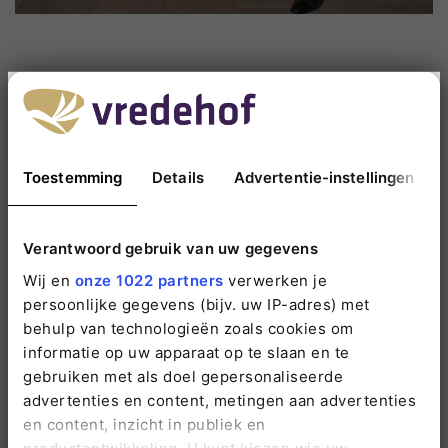
< Alle nieuwsberichten
Overlijden melden • 24 uur per dag:
088 1198 200
Toestemming
Details
Advertentie-instellingen
Neem gerust contact op wanneer u vragen
Verantwoord gebruik van uw gegevens
heeft. Wij staan voor u klaar.
Wij en
onze 1022 partners
verwerken je
persoonlijke gegevens (bijv. uw IP-adres) met
088 1198 200
behulp van technologieën zoals cookies om
informatie op uw apparaat op te slaan en te
info@vredehof.nl
gebruiken met als doel gepersonaliseerde
advertenties en content, metingen aan advertenties
en content, inzicht in publiek en
productontwikkeling. U kunt kiezen wie uw