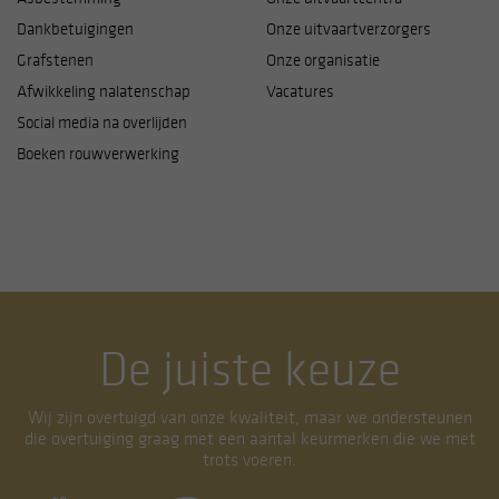
Dankbetuigingen
Onze uitvaartverzorgers
Grafstenen
Onze organisatie
Afwikkeling nalatenschap
Vacatures
Social media na overlijden
Boeken rouwverwerking
De juiste keuze
Wij zijn overtuigd van onze kwaliteit, maar we ondersteunen
die overtuiging graag met een aantal keurmerken die we met
trots voeren.