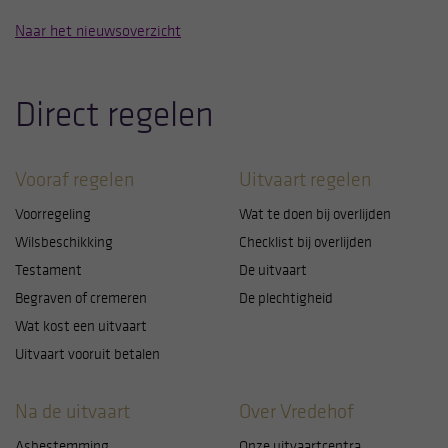
opslaat op uw computer, tablet of telefoon. Hiermee
Naar het nieuwsoverzicht
kunnen wij en derde partijen gegevens verwerken
om hiermee te proberen onze website te verbeteren.
Direct regelen
Hieronder kunt u aangeven of u toestemming geeft
voor het plaatsen van cookies en zo ja, waarvoor
precies. Let op: noodzakelijke cookies kunt u niet
Vooraf regelen
Uitvaart regelen
uitzetten. Die zijn namelijk nodig voor een goede
werking van de website. U kunt uw keuzes altijd
Voorregeling
Wat te doen bij overlijden
aanpassen door linksonder op cookie-instellingen te
Wilsbeschikking
Checklist bij overlijden
klikken.
Testament
De uitvaart
Begraven of cremeren
De plechtigheid
Wat kost een uitvaart
Uitvaart vooruit betalen
Na de uitvaart
Over Vredehof
Asbestemming
Onze uitvaartcentra