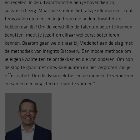
en regelen. In de uitvaartbranche ben je bovendien vrij
solistisch bezig. Maar hoe sterk is het, als je elk moment kunt
Om u de best mogelijke ervaring te bieden op onze
terugvallen op mensen in je team die andere kwaliteiten
website, gebruiken wij en derde partijen cookies.
hebben dan jij?! Om de verschillende talenten beter te kunnen
Cookies zijn kleine bestandjes die een website
benutten, moet je jezelf en elkaar wel eerst beter leren
opslaat op uw computer, tablet of telefoon. Hiermee
kennen. Daarom gaan we dit jaar bij Vredehof aan de slag met
kunnen wij en derde partijen gegevens verwerken
de methodiek van Insights Discovery. Een mooie methode om
om hiermee te proberen onze website te verbeteren.
je eigen kwaliteiten te ontdekken en die van anderen. Om aan
Hieronder kunt u aangeven of u toestemming geeft
de slag te gaan met ontwikkelpunten en het vergroten van je
voor het plaatsen van cookies en zo ja, waarvoor
effectiviteit. Om de dynamiek tussen de mensen te verbeteren
precies. Let op: noodzakelijke cookies kunt u niet
en samen een nog sterker team te vormen.”
uitzetten. Die zijn namelijk nodig voor een goede
werking van de website. U kunt uw keuzes altijd
aanpassen door linksonder op cookie-instellingen te
klikken.