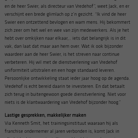
en de heer Swier, als directeur van Vredehof”, weet Jack, en er
verschijnt een brede glimlach op z’n gezicht. “Ik vind de heer
Swier een ontzettend bevlogen en wam mens. Hij bekommert
zich zeer om het wel en wee van zijn medewerkers. Als je het
hebt over omkijken naar elkaar,.. iets dat belangrijk is in dit
vak, dan laat dat maar aan hem over. Wat ik ook bijzonder
waardeer aan de heer Swier, is het streven naar continue
verbeteren. Hij wil met de dienstverlening van Vredehof
uniformiteit uitstralen en een hoge standaard leveren.
Persoonlijke ontwikkeling staat ieder jaar hoog op de agenda.
Vredehof is echt bereid daarin te investeren. En dat betaalt
zich terug in buitengewoon goede dienstverlening. Niet voor
niets is de klantwaardering van Vredehof bijzonder hoog.”
Lastige gesprekken, makkelijker maken
Via Kenneth Smit, het trainingsinstituut waaraan hij als
franchise ondernemer al jaren verbonden is, komt Jack in