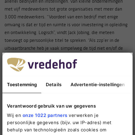
allerlei bedrijven en instellingen. Van kleine ondernemingen
met vijf medewerkers tot grote organisaties met meer dan
3.000 medewerkers. “Voordeel van een bedrijf met enige
omvang is dat er tijd en ruimte is voor investering in opleiding
en ontwikkeling. Logisch”, vindt Jack Jobing, die meteen
toevoegt op persoonlijke titel te spreken. “Als zzp’er in de
uitvaartbranche heb je vaak simpelweg de tijd niet en/of de
middelen om regelmatig bijscholing te volgen. Je moet immers
alles zelf doen als kleine zelfstandige. Dat maakt je kwetsbaar
en het is meteen ook een gevaar voor je onderneming, waarin
je kwaliteit wilt blijven leveren.” Jack herinnert zich nog de
Toestemming
Details
Advertentie-instellingen
eerste trainingen die hij gaf bij Vredehof. Daaraan gingen een
paar goede gesprekken vooraf met de heer Swier en HRM-
adviseur Inge Braamhaar. We zochten echt naar meerwaarde en
Verantwoord gebruik van uw gegevens
een verdiepingsslag. Dit leidde tot een training waarin we
Wij en
onze 1022 partners
verwerken je
gesprektechnieken en -vaardigheden geoefend hebben in
persoonlijke gegevens (bijv. uw IP-adres) met
rollenspellen met een camera erbij.” Jack begint te lachen: “ik
behulp van technologieën zoals cookies om
ben zelf het prototype ‘learning by doing’, en je merkt dat dit