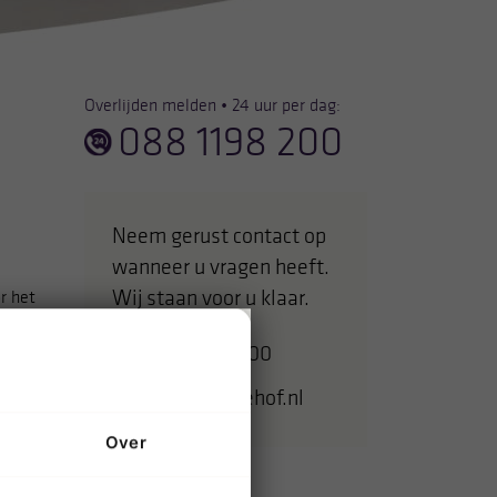
Overlijden melden • 24 uur per dag:
088 1198 200
Neem gerust contact op
wanneer u vragen heeft.
Wij staan voor u klaar.
r het
088 1198 200
ervoor
info@vredehof.nl
Over
 zijn.
el