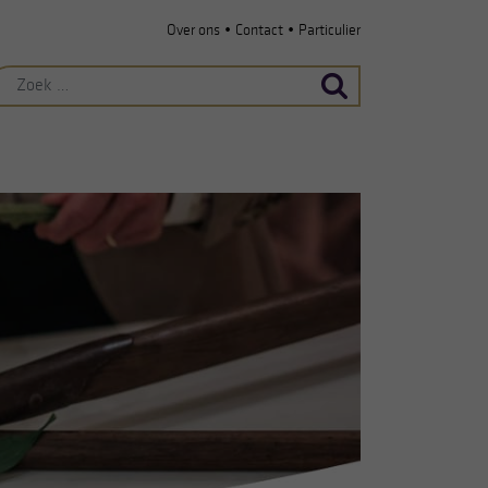
•
•
Over ons
Contact
Particulier
ek
ar: