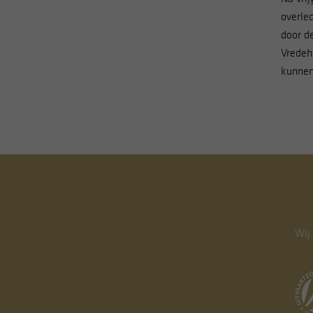
U kunt uw keuzes altijd aa
overle
door de
Vredeh
kunnen
Wij