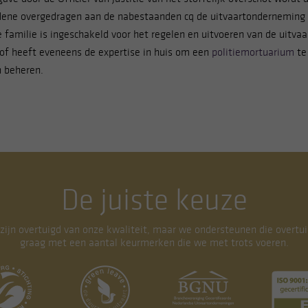
npassen door linksonder op cookie-instellingen te klikken.
dene overgedragen aan de nabestaanden cq de uitvaartonderneming 
 familie is ingeschakeld voor het regelen en uitvoeren van de uitvaa
of heeft eveneens de expertise in huis om een
politiemortuarium
te
 beheren.
De juiste keuze
 zijn overtuigd van onze kwaliteit, maar we ondersteunen die overtui
graag met een aantal keurmerken die we met trots voeren.