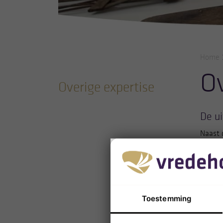
Home
Ov
Overige expertise
De ui
Naast 
uitvoe
stoffel
heeft z
Zorgvul
Toestemming
kernbe
Tenein