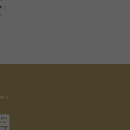
die
rt.
ging