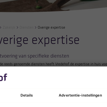
Zakelijk
Diensten
Overige expertise
erige expertise
tvoering van specifieke diensten
de reeds genoemde diensten heeft Vredehof de expertise in huis voo
ren van specifieke diensten zoals bijvoorbeeld de overbrenging van
ijke overschotten vanaf een ongevalslocatie of een plaats delict. Hi
ij speciaal opgeleide en gecertificeerde medewerkers in dienst.
digheid, professionaliteit, integriteit en vertrouwelijkheid zijn de
Details
Advertentie-instellingen
grippen die voor deze dienstverlening van toepassing en noodzakelijk
de de keten vanaf plaats delict tot en met het moment van eventue