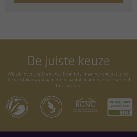
De juiste keuze
Wij zijn overtuigd van onze kwaliteit, maar we ondersteunen
die overtuiging graag met een aantal keurmerken die we met
trots voeren.