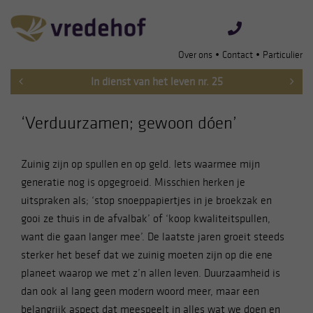
•
•
Over ons
Contact
Particulier
In dienst van het leven nr. 25
‘Verduurzamen; gewoon dóen’
Zuinig zijn op spullen en op geld. Iets waarmee mijn
generatie nog is opgegroeid. Misschien herken je
uitspraken als; ‘stop snoeppapiertjes in je broekzak en
gooi ze thuis in de afvalbak’ of ‘koop kwaliteitspullen,
want die gaan langer mee’. De laatste jaren groeit steeds
sterker het besef dat we zuinig moeten zijn op die ene
planeet waarop we met z’n allen leven. Duurzaamheid is
dan ook al lang geen modern woord meer, maar een
belangrijk aspect dat meespeelt in alles wat we doen en