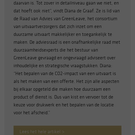
daarvan is. Tot zover in detailniveau gaan we niet, en
dat hoeft ook niet”, vindt Diana de Graaf. Ze is lid van
Hieronder kunt u aangeven of u toestemming geeft
de Raad van Advies van GreenLeave, het consortium
voor het plaatsen van cookies en zo ja, waarvoor
van uitvaartverzorgers dat zich inzet om een
precies. Let op: noodzakelijke cookies kunt u niet
duurzame uitvaart makkelijker en toegankelijk te
uitzetten. Die zijn namelijk nodig voor een goede
maken. De adviesraad is een onafhankelijke raad met
werking van de website. U kunt uw keuzes altijd
aanpassen door linksonder op cookie-instellingen te
duurzaamheidsexperts die het bestuur van
klikken.
GreenLeave gevraagd en ongevraagd adviseert over
inhoudelijke en strategische vraagstukken. Diana:
“Het bepalen van de CO2-impact van een uitvaart is
als het maken van een offerte. Het zijn alle aspecten
bij elkaar opgeteld die maken hoe duurzaam een
product of dienst is. Dus van kist en vervoer tot de
keuze voor drukwerk en het bepalen van de locatie
voor het afscheid.”
Lees het hele artikel >