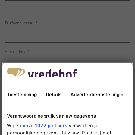
Telefoonnummer
*
E-mailadres
*
Vraag / opmerking
*
Toestemming
Details
Advertentie-instellingen
Verantwoord gebruik van uw gegevens
Wij en
onze 1022 partners
verwerken je
Wij gebruiken deze gegevens enkel om contact met u op te nemen.
Meer informatie
persoonlijke gegevens (bijv. uw IP-adres) met